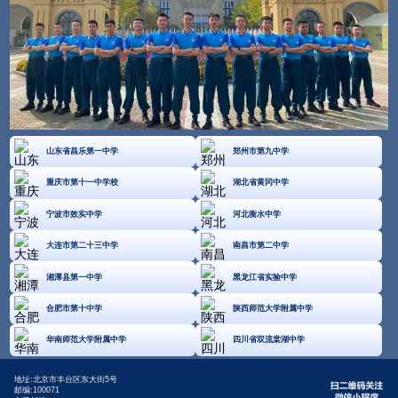
山东省昌乐第一中学
郑州市第九中学
重庆市第十一中学校
湖北省黄冈中学
宁波市效实中学
河北衡水中学
大连市第二十三中学
南昌市第二中学
湘潭县第一中学
黑龙江省实验中学
合肥市第十中学
陕西师范大学附属中学
华南师范大学附属中学
四川省双流棠湖中学
地址:北京市丰台区东大街5号
邮编:100071