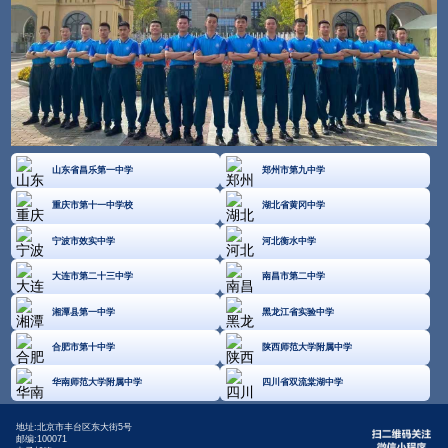
山东省昌乐第一中学
郑州市第九中学
重庆市第十一中学校
湖北省黄冈中学
宁波市效实中学
河北衡水中学
大连市第二十三中学
南昌市第二中学
湘潭县第一中学
黑龙江省实验中学
合肥市第十中学
陕西师范大学附属中学
华南师范大学附属中学
四川省双流棠湖中学
地址:北京市丰台区东大街5号
邮编:100071